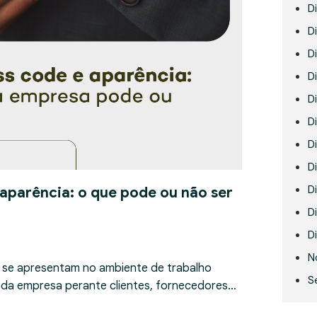
D
Di
D
D
D
Di
D
D
D
 aparência: o que pode ou não ser
Di
Di
N
 se apresentam no ambiente de trabalho
S
 da empresa perante clientes, fornecedores…