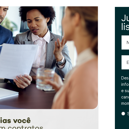
J
li
No
Emai
Des
inf
e s
can
mom