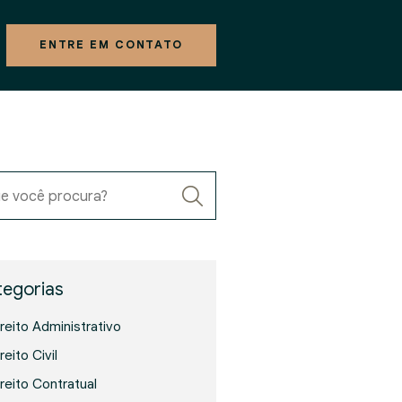
ENTRE EM CONTATO
e você procura?
egorias
ireito Administrativo
reito Civil
ireito Contratual