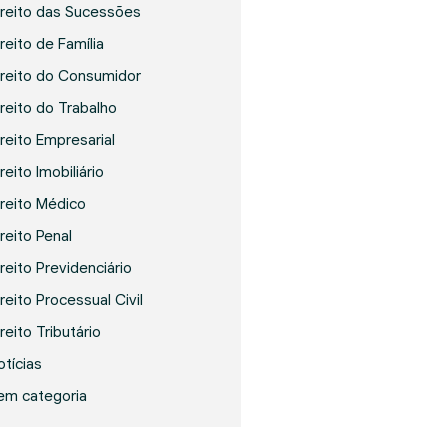
ireito das Sucessões
reito de Família
ireito do Consumidor
ireito do Trabalho
ireito Empresarial
reito Imobiliário
ireito Médico
ireito Penal
ireito Previdenciário
reito Processual Civil
reito Tributário
otícias
em categoria