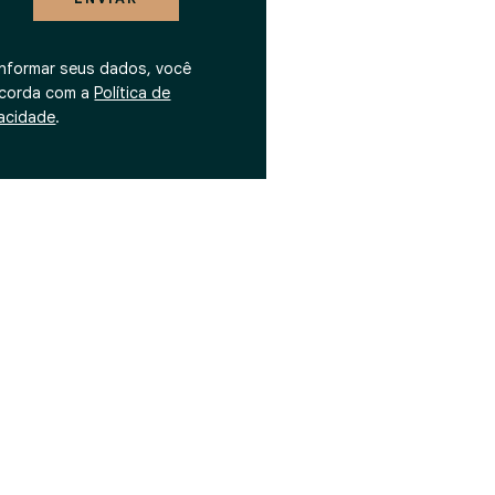
informar seus dados, você
corda com a
Política de
vacidade
.