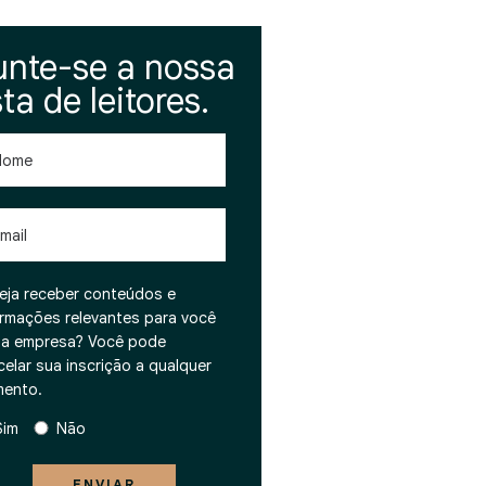
unte-se a nossa
sta de leitores.
me
l
eja receber conteúdos e
ormações relevantes para você
ua empresa? Você pode
celar sua inscrição a qualquer
ento.
Sim
Não
ENVIAR