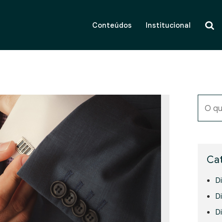
Conteúdos
Institucional
O qu
Cat
D
Di
D