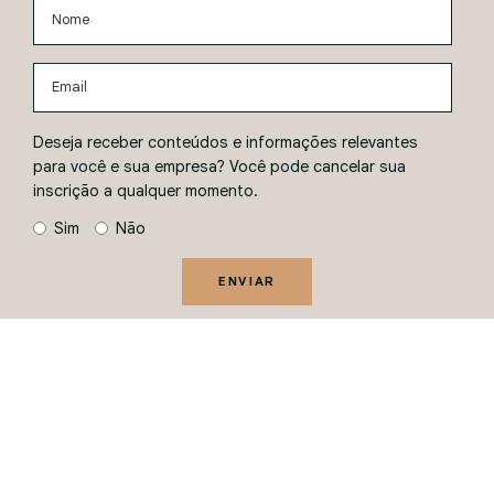
Nome
Email
Deseja receber conteúdos e informações relevantes
para você e sua empresa? Você pode cancelar sua
inscrição a qualquer momento.
Sim
Não
ENVIAR
Ao informar seus dados, você concorda com a
Política de
Privacidade
.