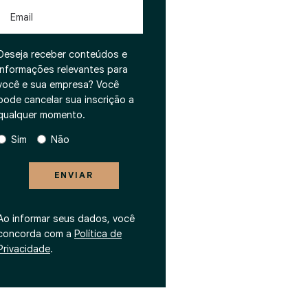
Email
Deseja receber conteúdos e
informações relevantes para
você e sua empresa? Você
pode cancelar sua inscrição a
qualquer momento.
Sim
Não
ENVIAR
Ao informar seus dados, você
concorda com a
Política de
Privacidade
.