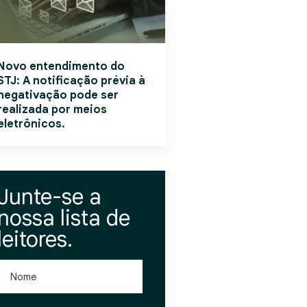
Novo entendimento do
STJ: A notificação prévia à
negativação pode ser
realizada por meios
eletrônicos.
Junte-se a
nossa lista de
leitores.
Nome