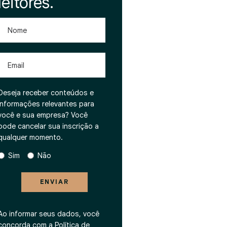
leitores.
Nome
Email
Deseja receber conteúdos e
informações relevantes para
você e sua empresa? Você
pode cancelar sua inscrição a
qualquer momento.
Sim
Não
ENVIAR
Ao informar seus dados, você
concorda com a
Política de