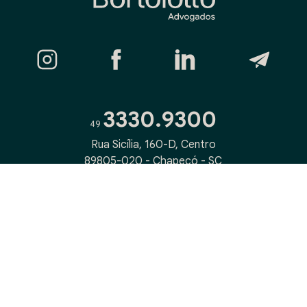
3330.9300
49
Rua Sicília, 160-D, Centro
89805-020 - Chapecó - SC
ENTRE EM CONTATO
Política de privacidade
|
Termos de uso
© Todos os direitos reservados