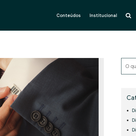
Conteúdos
Institucional
O qu
Cat
D
Di
D