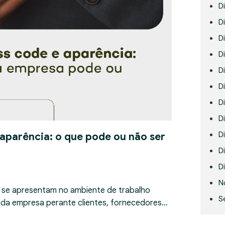
D
Di
D
D
D
Di
D
D
D
 aparência: o que pode ou não ser
Di
Di
N
 se apresentam no ambiente de trabalho
S
 da empresa perante clientes, fornecedores…