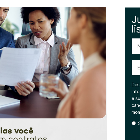
J
li
No
Emai
Des
inf
e s
can
mom