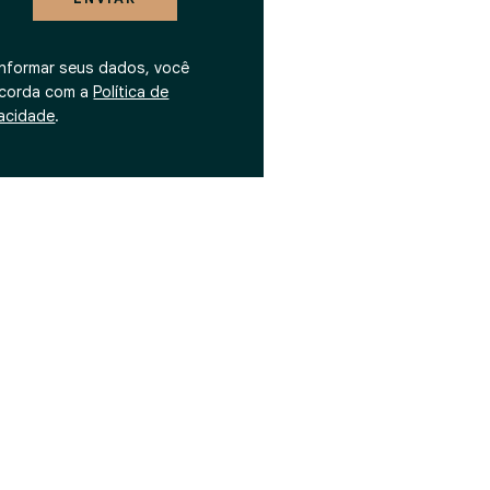
informar seus dados, você
corda com a
Política de
vacidade
.