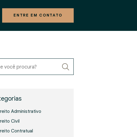
ENTRE EM CONTATO
e você procura?
egorias
ireito Administrativo
reito Civil
ireito Contratual