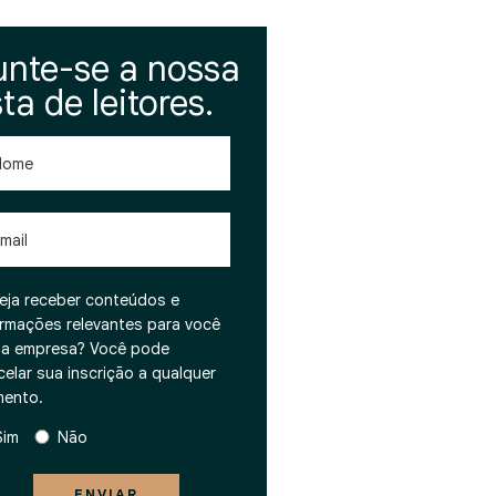
unte-se a nossa
sta de leitores.
me
l
eja receber conteúdos e
ormações relevantes para você
ua empresa? Você pode
celar sua inscrição a qualquer
ento.
Sim
Não
ENVIAR