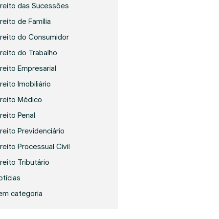
ireito das Sucessões
reito de Família
ireito do Consumidor
ireito do Trabalho
ireito Empresarial
reito Imobiliário
ireito Médico
ireito Penal
ireito Previdenciário
reito Processual Civil
reito Tributário
otícias
em categoria