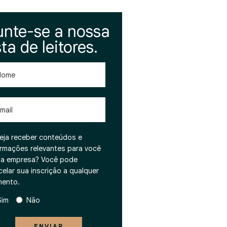
unte-se a nossa
sta de leitores.
me
l
eja receber conteúdos e
ormações relevantes para você
ua empresa? Você pode
celar sua inscrição a qualquer
ento.
Sim
Não
ENVIAR