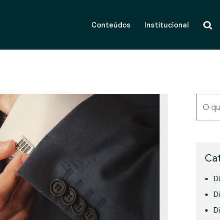
Conteúdos
Institucional
O qu
Cat
D
Di
D