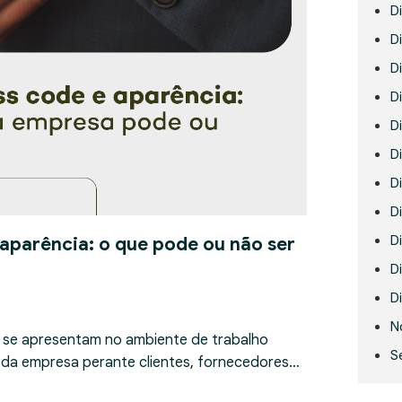
D
Di
D
D
D
Di
D
D
D
 aparência: o que pode ou não ser
Di
Di
N
 se apresentam no ambiente de trabalho
S
 da empresa perante clientes, fornecedores…