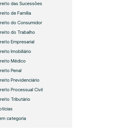
ireito das Sucessões
reito de Família
ireito do Consumidor
ireito do Trabalho
ireito Empresarial
reito Imobiliário
ireito Médico
ireito Penal
ireito Previdenciário
reito Processual Civil
reito Tributário
otícias
em categoria