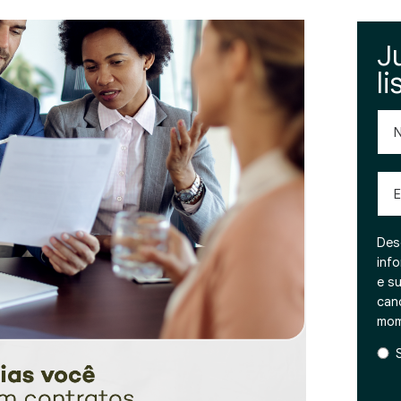
J
li
No
Emai
Des
inf
e s
can
mom