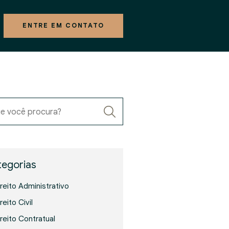
ENTRE EM CONTATO
e você procura?
egorias
ireito Administrativo
reito Civil
ireito Contratual