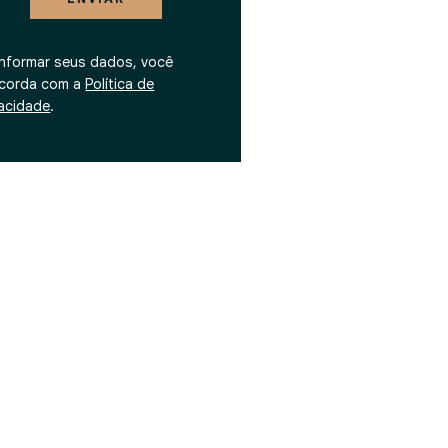
informar seus dados, você
corda com a
Política de
vacidade
.