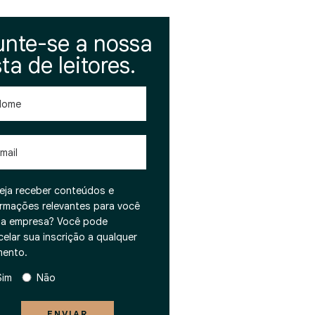
unte-se a nossa
sta de leitores.
me
l
eja receber conteúdos e
ormações relevantes para você
ua empresa? Você pode
celar sua inscrição a qualquer
ento.
Sim
Não
ENVIAR