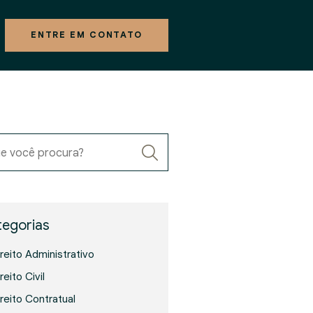
ENTRE EM CONTATO
e você procura?
egorias
ireito Administrativo
reito Civil
ireito Contratual