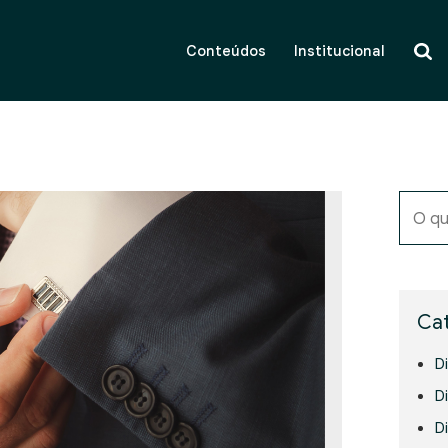
Conteúdos
Institucional
O qu
Cat
D
Di
D