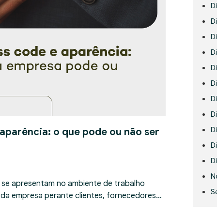
D
Di
D
D
D
Di
D
D
D
 aparência: o que pode ou não ser
Di
Di
N
 se apresentam no ambiente de trabalho
S
 da empresa perante clientes, fornecedores…