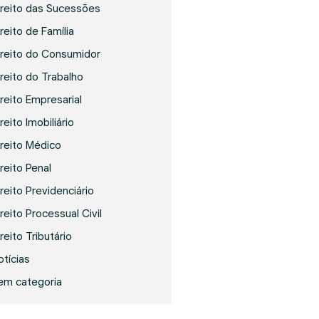
ireito das Sucessões
reito de Família
ireito do Consumidor
ireito do Trabalho
ireito Empresarial
reito Imobiliário
ireito Médico
ireito Penal
ireito Previdenciário
reito Processual Civil
reito Tributário
otícias
em categoria