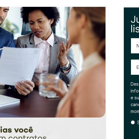
J
li
No
Emai
Des
inf
e s
can
mom