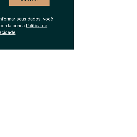
informar seus dados, você
corda com a
Política de
vacidade
.