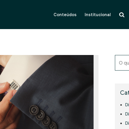
Conteúdos
Institucional
O qu
Cat
D
Di
D