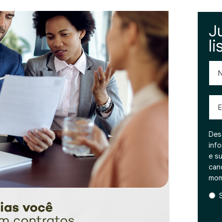
J
li
No
Emai
Des
inf
e s
can
mom