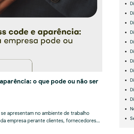
D
Di
D
D
D
Di
D
D
D
 aparência: o que pode ou não ser
Di
Di
N
 se apresentam no ambiente de trabalho
S
 da empresa perante clientes, fornecedores…