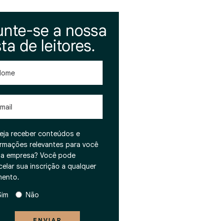
unte-se a nossa
sta de leitores.
me
l
eja receber conteúdos e
ormações relevantes para você
ua empresa? Você pode
celar sua inscrição a qualquer
ento.
Sim
Não
ENVIAR