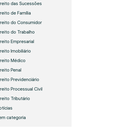
ireito das Sucessões
reito de Família
ireito do Consumidor
ireito do Trabalho
ireito Empresarial
reito Imobiliário
ireito Médico
ireito Penal
ireito Previdenciário
reito Processual Civil
reito Tributário
otícias
em categoria