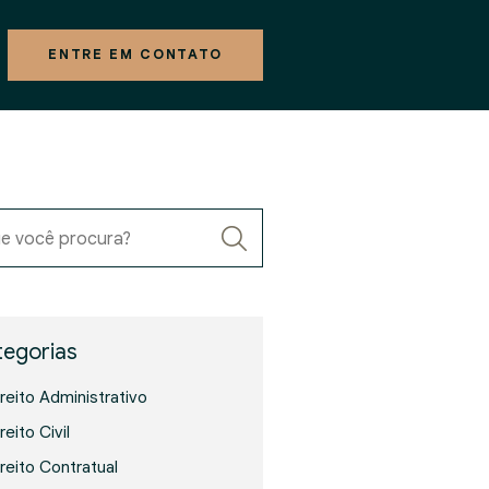
ENTRE EM CONTATO
e você procura?
egorias
ireito Administrativo
reito Civil
ireito Contratual