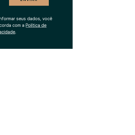
informar seus dados, você
corda com a
Política de
vacidade
.