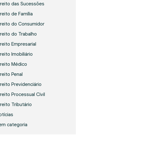
ireito das Sucessões
reito de Família
ireito do Consumidor
ireito do Trabalho
ireito Empresarial
reito Imobiliário
ireito Médico
ireito Penal
ireito Previdenciário
reito Processual Civil
reito Tributário
otícias
em categoria