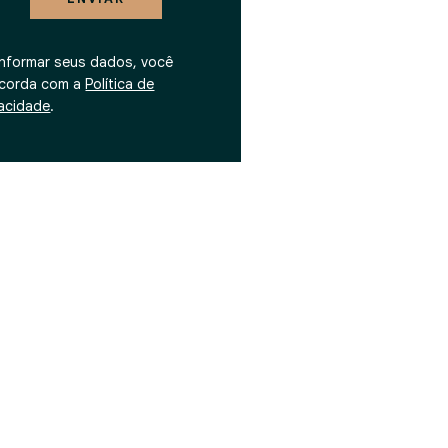
informar seus dados, você
corda com a
Política de
vacidade
.