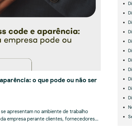
D
Di
D
D
D
Di
D
D
D
 aparência: o que pode ou não ser
Di
Di
N
 se apresentam no ambiente de trabalho
S
 da empresa perante clientes, fornecedores…