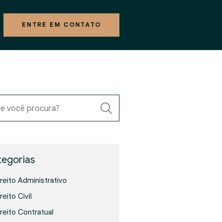
ENTRE EM CONTATO
e você procura?
egorias
ireito Administrativo
reito Civil
ireito Contratual