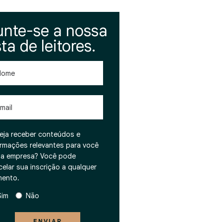
unte-se a nossa
sta de leitores.
me
l
eja receber conteúdos e
ormações relevantes para você
ua empresa? Você pode
celar sua inscrição a qualquer
ento.
Sim
Não
ENVIAR