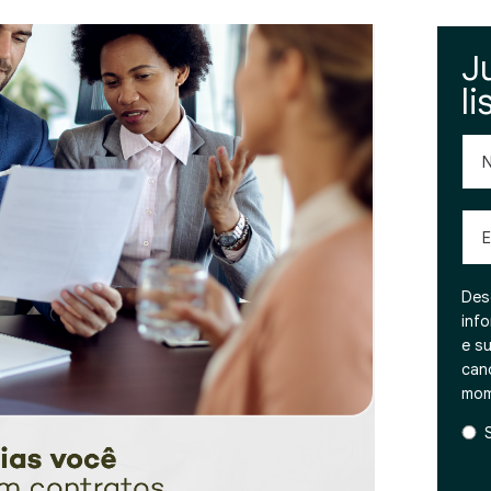
J
li
No
Emai
Des
inf
e s
can
mom