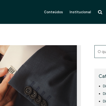
Conteúdos
Institucional
O qu
Cat
D
Di
D