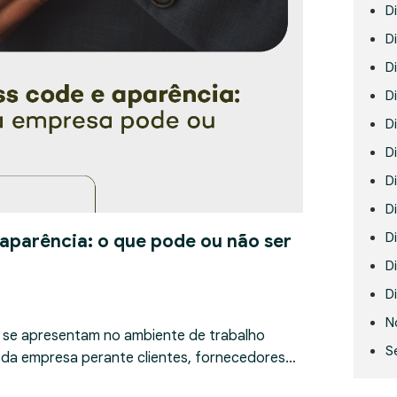
D
Di
D
D
D
Di
D
D
D
 aparência: o que pode ou não ser
Di
Di
N
 se apresentam no ambiente de trabalho
S
 da empresa perante clientes, fornecedores…