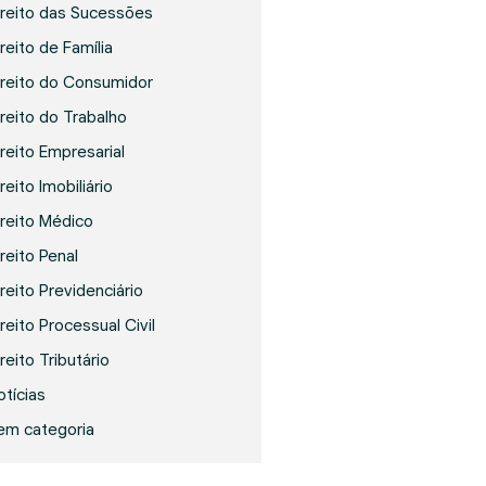
ireito das Sucessões
reito de Família
ireito do Consumidor
ireito do Trabalho
ireito Empresarial
reito Imobiliário
ireito Médico
ireito Penal
ireito Previdenciário
reito Processual Civil
reito Tributário
otícias
em categoria