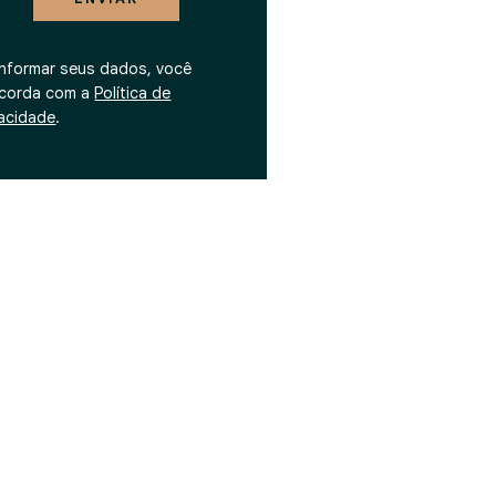
informar seus dados, você
corda com a
Política de
vacidade
.