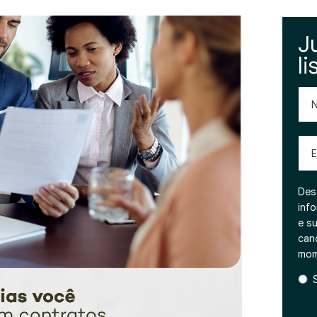
J
li
No
Emai
Des
inf
e s
can
mom