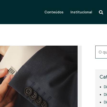
Conteúdos
Institucional
O qu
Cat
D
Di
D