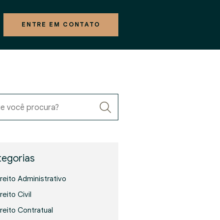
ENTRE EM CONTATO
e você procura?
egorias
ireito Administrativo
reito Civil
ireito Contratual