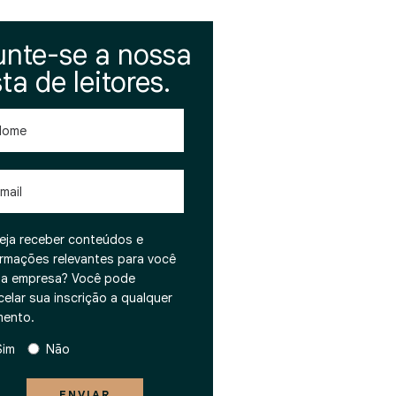
unte-se a nossa
sta de leitores.
me
l
eja receber conteúdos e
ormações relevantes para você
ua empresa? Você pode
celar sua inscrição a qualquer
ento.
Sim
Não
ENVIAR