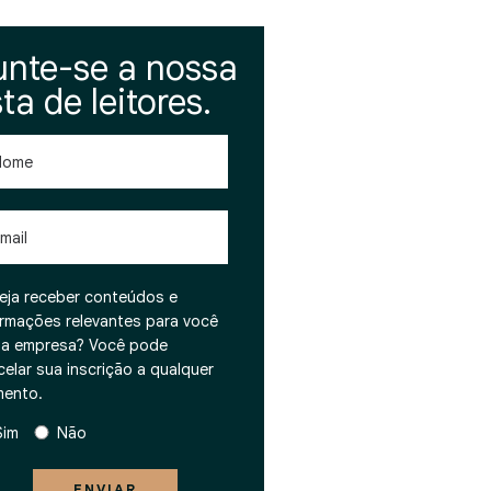
unte-se a nossa
sta de leitores.
me
l
eja receber conteúdos e
ormações relevantes para você
ua empresa? Você pode
celar sua inscrição a qualquer
ento.
Sim
Não
ENVIAR