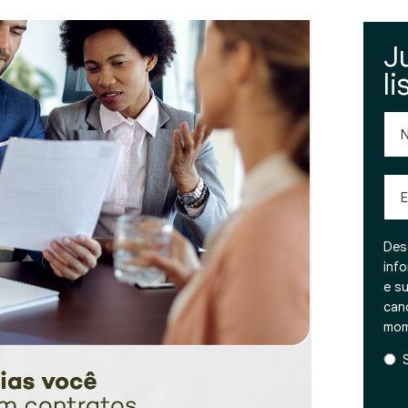
J
li
No
Emai
Des
inf
e s
can
mom