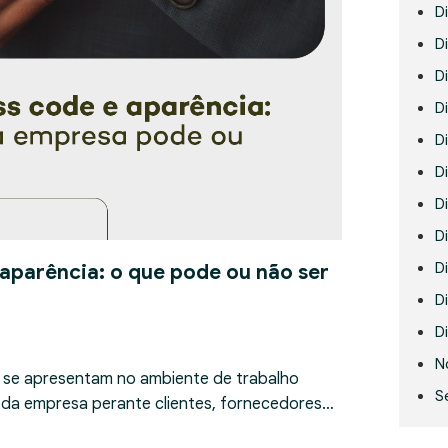
D
Di
D
D
D
Di
D
D
D
 aparência: o que pode ou não ser
Di
Di
N
 se apresentam no ambiente de trabalho
S
 da empresa perante clientes, fornecedores…