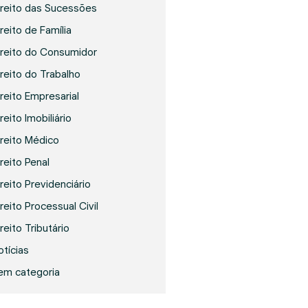
ireito das Sucessões
reito de Família
ireito do Consumidor
ireito do Trabalho
ireito Empresarial
reito Imobiliário
ireito Médico
ireito Penal
ireito Previdenciário
reito Processual Civil
reito Tributário
otícias
em categoria