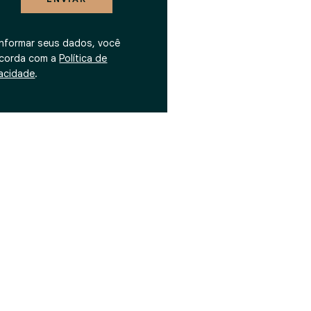
informar seus dados, você
corda com a
Política de
vacidade
.