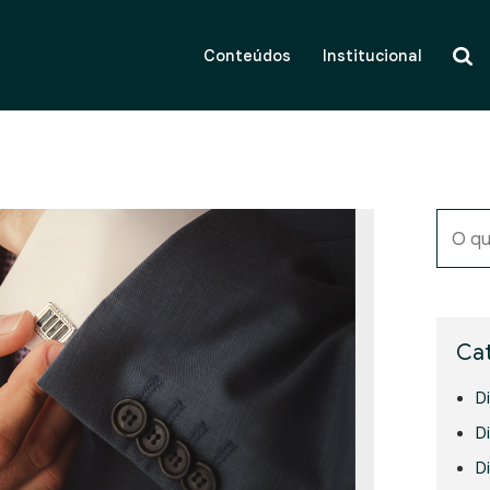
Conteúdos
Institucional
O qu
Cat
D
Di
D