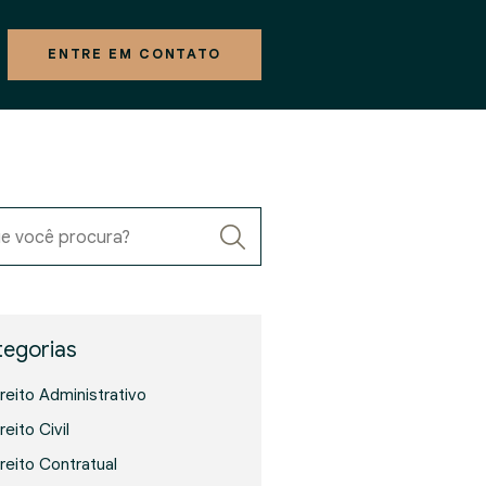
ENTRE EM CONTATO
e você procura?
egorias
ireito Administrativo
reito Civil
ireito Contratual