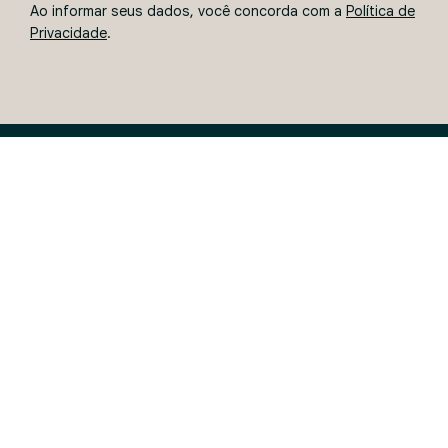
Ao informar seus dados, você concorda com a
Política de
Privacidade
.
3330.9300
49
Rua Sicília, 160-D, Centro
89805-020 - Chapecó - SC
ENTRE EM CONTATO