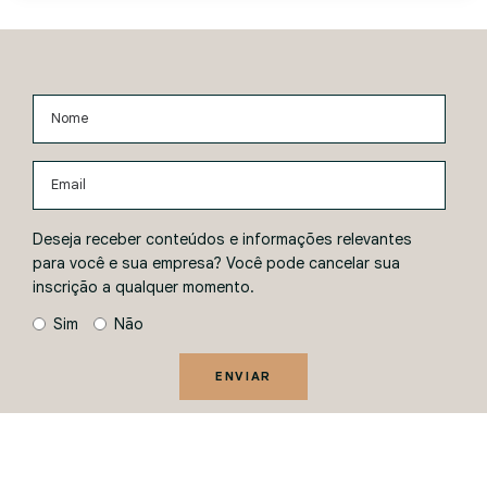
Nome
Email
Deseja receber conteúdos e informações relevantes
para você e sua empresa? Você pode cancelar sua
inscrição a qualquer momento.
Sim
Não
ENVIAR
Ao informar seus dados, você concorda com a
Política de
Privacidade
.