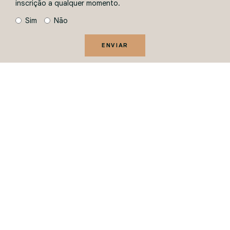
inscrição a qualquer momento.
Sim
Não
ENVIAR
Ao informar seus dados, você concorda com a
Política de
Privacidade
.