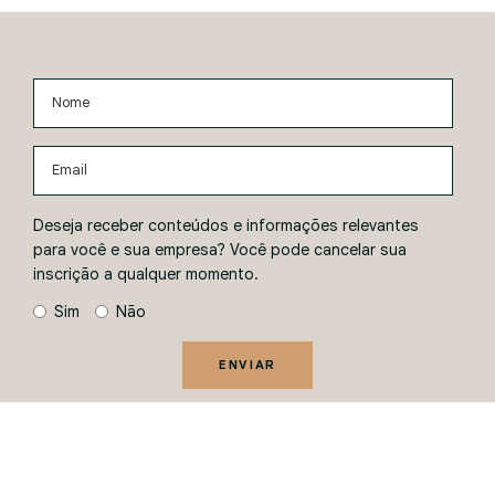
Nome
Email
Deseja receber conteúdos e informações relevantes
para você e sua empresa? Você pode cancelar sua
inscrição a qualquer momento.
Sim
Não
ENVIAR
Ao informar seus dados, você concorda com a
Política de
Privacidade
.