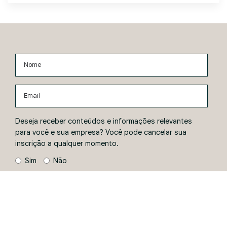
Nome
Email
Deseja receber conteúdos e informações relevantes
para você e sua empresa? Você pode cancelar sua
inscrição a qualquer momento.
Sim
Não
ENVIAR
Ao informar seus dados, você concorda com a
Política de
Privacidade
.