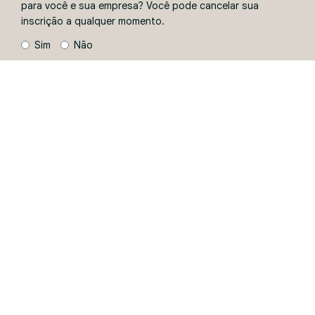
para você e sua empresa? Você pode cancelar sua
inscrição a qualquer momento.
Sim
Não
ENVIAR
Ao informar seus dados, você concorda com a
Política de
Privacidade
.