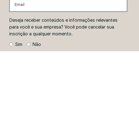
Email
Deseja receber conteúdos e informações relevantes
para você e sua empresa? Você pode cancelar sua
inscrição a qualquer momento.
Sim
Não
ENVIAR
Ao informar seus dados, você concorda com a
Política de
Privacidade
.